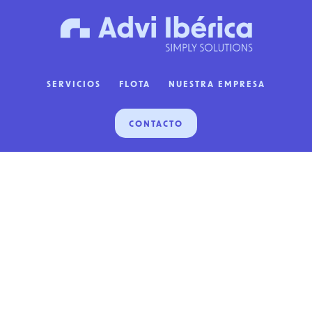
Saltar
Saltar
al
al
contenido
pie
principal
de
SERVICIOS
FLOTA
NUESTRA EMPRESA
página
CONTACTO