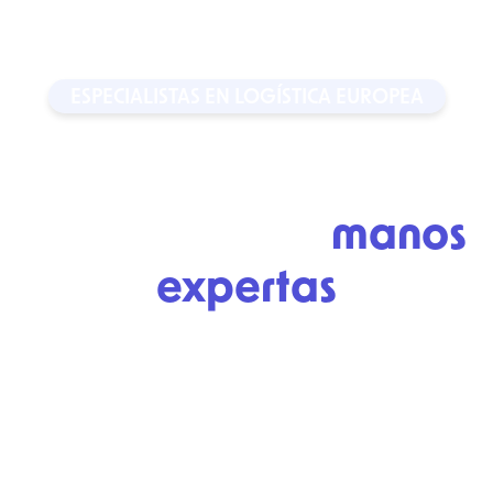
ESPECIALISTAS EN LOGÍSTICA EUROPEA
Ahorra en tus envíos
dejándolos en
manos
expertas
Soluciones logísticas con atención personalizada y
seguimiento continuo de sus envíos nacionales e
internacionales. Sus mercancías siempre bajo
control.